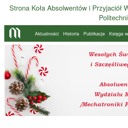
Strona Koła Absolwentów i Przyjaciół W
Politechn
Aktualności
Historia
Publikacje
Księga 